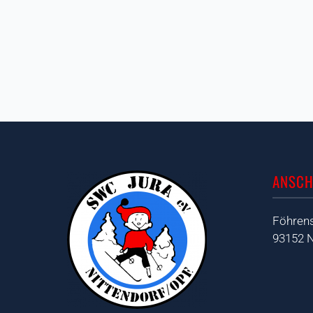
ANSCH
Föhrens
93152 N