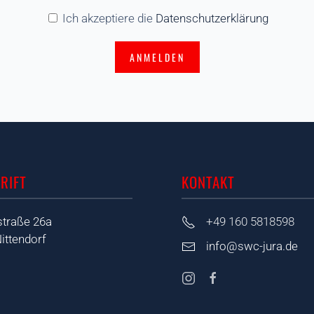
Ich akzeptiere die
Datenschutzerklärung
ANMELDEN
RIFT
KONTAKT
traße 26a
+49 160 5818598
ittendorf
info@swc-jura.de